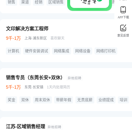
销售
渠道
经销
区域销售
五险一金
年终奖金
周末双休
业绩奖金
旅游团建
晋升快速
不坐班
APP下载
文印解决方案工程师
意见反馈
9千-1万
上海·浦东新区
喜欢聊天
计算机
硬件安装调试
网络集成
网络设备
网络打印机
五险一金
年终奖金
周末双休
销售专员（东莞长安+双休）
5千-1万
东莞·长安镇
1天内处理简历
奖金
双休
周末双休
带薪年假
无责底薪
业绩提成
培训
节假日
职业发展
晋升
团队奖金
晋升机制
激励奖金
发展平台
分红
市场营销
解决方案
维护客户关系
产品演示
办公设备
拜访
江苏-区域销售经理