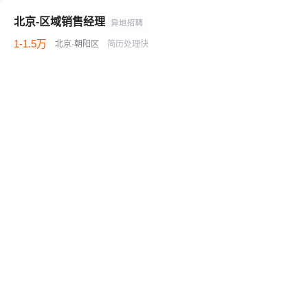
北京-区域销售经理
1-1.5万
北京·朝阳区
简历处理快
销售
渠道
经销
区域销售
五险一金
年终奖金
周末双休
业绩奖金
旅游团建
晋升快速
不坐班
热门城市
推荐职位
热门职位
热门公司
职场文库
北京招聘
上海招聘
广州招聘
深圳招聘
武汉招聘
西安招聘
滁州招聘
台州招聘网
杭州银行招聘
襄阳招聘
安庆招聘网