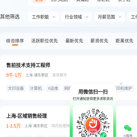
松江区
青浦区
奉贤区
崇明区
其他筛选
工作职能
行业领域
月薪范围
工
综合排序
活跃职位优先
最新优先
薪资优先
距离优先
售前技术支持工程师
9千-1万
上海·浦东新区
喜欢聊天
文印设备
计算机
it运维
网络打印机
网络集成
打印机维护
用微信扫一扫
五险一金
年终奖金
周末双休
打开通知获得更多求职资讯
上海-区域销售经理
1-1.5万
上海·浦东新区
简历处理快
小程序