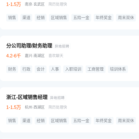
1-1.5万
南京·玄武区
简历处理快
销售
渠道
经销
区域销售
五险一金
年终奖金
周末双休
业绩奖金
旅游团建
晋升快速
不坐班
分公司助理/财务助理
4.2-6千
嘉兴·南湖区
喜欢聊天
财务
行政
会计
人事
入职培训
工商管理
培训体系
统计报表
应收账款管理
事项管理
周末双休
分红
入职培训
团队奖金
浙江-区域销售经理
1-1.5万
杭州·西湖区
简历处理快
销售
渠道
经销
区域销售
五险一金
年终奖金
周末双休
业绩奖金
旅游团建
晋升快速
不坐班