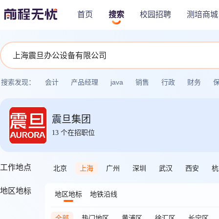
首页
搜索
校园招聘
测培商城
搜索发现：
会计
产品经理
java
销售
行政
财务
震旦集团
13
个在招职位
工作地点
北京
上海
广州
深圳
武汉
西安
杭
地区地标
地区地标
地铁沿线
全部
热门地区
黄浦区
徐汇区
长宁区